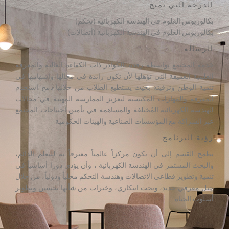
الدرجة التي تمنح
بكالوريوس العلوم فى الهندسة الكهربائية (تحكم)
بكالوريوس العلوم فى الهندسة الكهربائية (أتصالات)
الرسالة
خدمة المجتمع بواسطة رفده بالكوادر ذات الكفاءة العالیة والمعرفة
العلمیة العمیقة التي تؤهلها لأن تكون رائدة في مجالها واسهامها في
تنمیة الوطن وترقیته بحيث يستطيع الطلاب من خلالها دمج استخدم
المعرفة والمهارات المكتسبة لتعزيز الممارسة المهنية في مجالات
الهندسة الكهربائية المُختلفة والمساهمة في تأمين احتياجات المجتمع
عبر الشراكة مع المؤسسات الصناعية والهيئات الحكومية
رؤية البرنامج
يطمح القسم إلى أن يكون مركزاً عالمياً معترفاً به للتعلم الدائم،
والبحث المستمر في الهندسة الكهربائية ، وأن يؤدي دورا أساسياً في
تنمية وتطوير قطاعي الاتصالات وهندسة التحكم محلياً ودولياً، من خلال
جيل معرفي جديد، وبحث ابتكاري، وخبرات من شأنها تحسين وتطوير
أسلوب الحياة