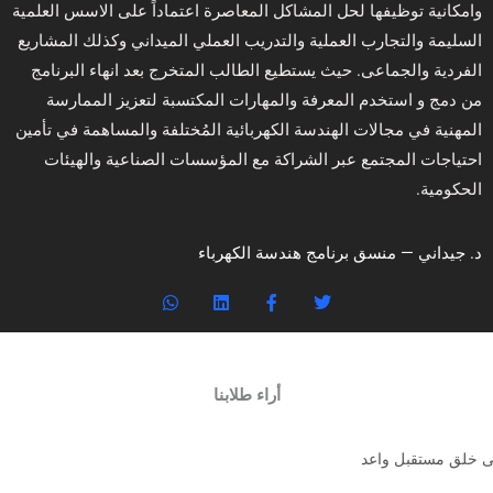
وامكانیة توظیفها لحل المشاكل المعاصرة اعتماداً على الاسس العلمیة
السلیمة والتجارب العملیة والتدریب العملي المیداني وكذلك المشاریع
الفردیة والجماعی. حيث يستطيع الطالب المتخرج بعد انهاء البرنامج
من دمج و استخدم المعرفة والمهارات المكتسبة لتعزيز الممارسة
المهنية في مجالات الهندسة الكهربائية المُختلفة والمساهمة في تأمين
احتياجات المجتمع عبر الشراكة مع المؤسسات الصناعية والهيئات
الحكومية.
د. جيداني — منسق برنامج هندسة الكهرباء
W
L
F
T
h
i
a
w
a
n
c
i
t
k
e
t
s
e
b
t
a
d
o
e
أراء طلابنا
p
i
o
r
p
n
k
-
f
إلى خلق مستقبل واعد