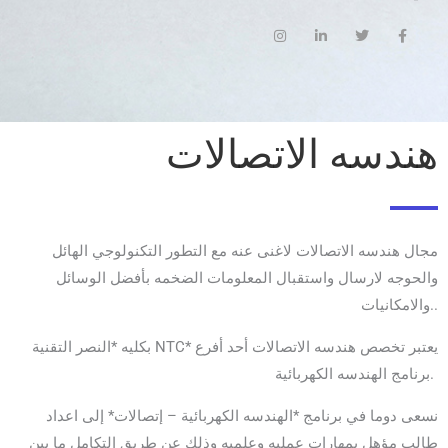
I
L
T
F
n
i
w
a
s
n
i
c
t
k
t
e
a
e
t
b
g
d
e
o
r
i
r
o
a
n
k
m
-
-
هندسه الاتصالات
i
f
n
مجال هندسه الاتصالات لاغنى عنه مع التطور التكنولوجي الهائل
والحوجه لارسال واستقبال المعلومات الضخمه بأفضل الوسائل
والامكانيات..
بكليه *النصر التقنية NTC* يعتبر تخصص هندسه الاتصالات أحد أفرع
برنامج الهندسه الكهربائية.
نسعى دوما في برنامج *الهندسه الكهربائية – إتصالات* إلى اعداد
طالب مؤهل بمهارات عمليه وعلميه وذلك عن طريق التكامل ما بين