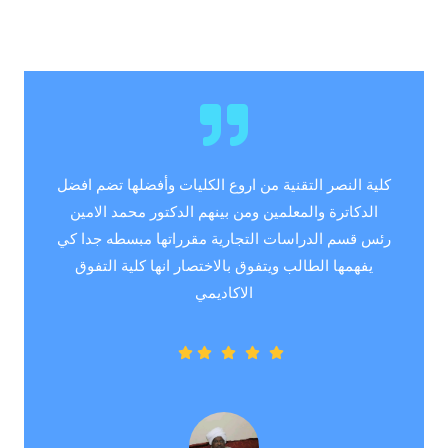
كلية النصر التقنية من اروع الكليات وأفضلها تضم افضل
الدكاترة والمعلمين ومن بينهم الدكتور محمد الامين
رئس قسم الدراسات التجارية مقرراتها مبسطه جدا كي
يفهمها الطالب ويتفوق بالاختصار انها كلية التفوق
الاكاديمي