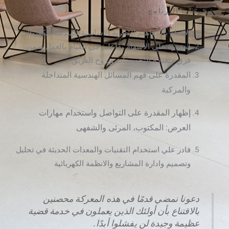
مخرجات البرنامج
الالمام بالمفاهيم النظرية الاساسية للهندسة الكهربائي
لمقدرة على الاسهام بفاعلية فى القيام بالعمل ضمن
فرق متعددة التخصصات وبروح الفريق
المقدرة على فهم المسائل الهندسية المتداخلة
والمركبة
إظهار المقدرة على التواصل واستخدام مهارات
العرض: المكتوب، المرئى والشفهى
قادر علي استخدام التقنيات والمعدات الحديثة في تحليل
وتصميم وادارة المشاريع والانظمة الكهربائية
دعونا نمضي قدمًا في هذه المعركة محصنين
بالاقتناع بأن أولئك الذين يعملون في خدمة قضية
عظيمة وجيدة لن يفشلوا أبدًا.