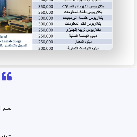
بسم ال
– يعتب