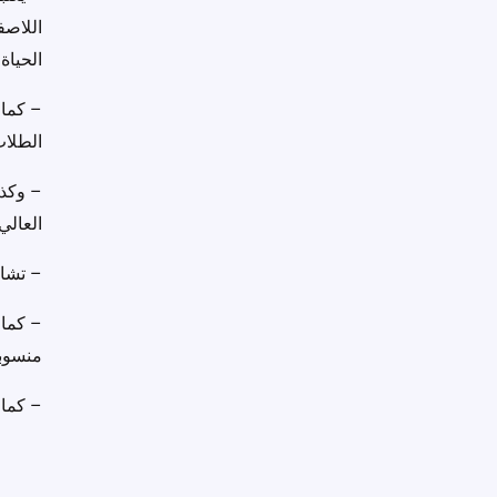
اللاصف
الحياة.
– كما 
الطلاب 
– وكذل
العالي
– تشار
– كما 
منسوبي
– كما 