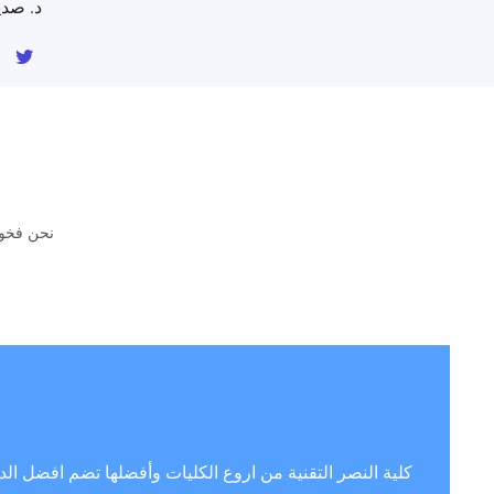
د. صدي
T
w
i
t
t
e
r
نحن فخور
كلية النصر التقنية من اروع الكليات وأفضلها تضم افضل ال