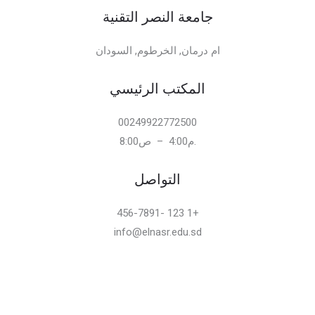
جامعة النصر التقنية
ام درمان, الخرطوم, السودان
المكتب الرئيسي
00249922772500
.م4:00 – ص8:00
التواصل
+1 123 -456-7891
info@elnasr.edu.sd